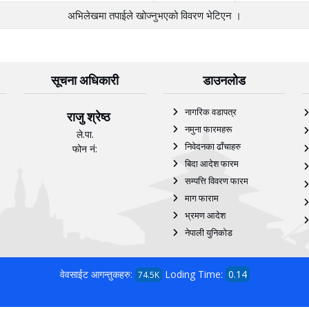
अभिलेखमा तपाईले खोज्‍नुभएको विवरण भेटिएन ।
सूचना अधिकारी
डाउनलोड
नागरिक वडापत्र
राजु श्रेष्ठ
नमुना फारमहरू
ले.पा.
निवेदनका ढाँचाहरु
फोन नं:
बिदा आदेश फारम
सम्पत्ति विवरण फारम
माग फाराम
भ्रमण आदेश
नेपाली युनिकोड
वेवसाईट आगन्तुकहरु:
Loding Time:
0.14
74.5K