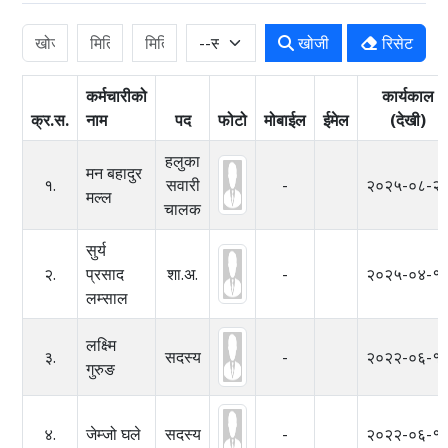
खोजी
रिसेट
कर्मचारीको
कार्यकाल
क्र.स.
नाम
पद
फोटो
मोबाईल
ईमेल
(देखी)
हलुका
मन बहादुर
१.
सवारी
-
२०२५-०८-२
मल्ल
चालक
सुर्य
२.
प्रसाद
शा.अ.
-
२०२५-०४-१
लम्साल
लक्ष्मि
३.
सदस्य
-
२०२२-०६-१
गुरुङ
४.
जेम्जो घले
सदस्य
-
२०२२-०६-१