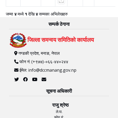
जम्मा
४
मध्ये
१
देखि
४
सम्मका अभिलेखहरु
सम्पर्क ठेगाना
जिल्ला समन्वय समितिको कार्यालय
गण्डकी प्रदेश, मनाङ, नेपाल
फोन नं: (+९७७)-०६६-४४०२४४
ईमेल: info@dccmanang.gov.np
सूचना अधिकारी
राजु श्रेष्ठ
ले.पा.
फोन नं: