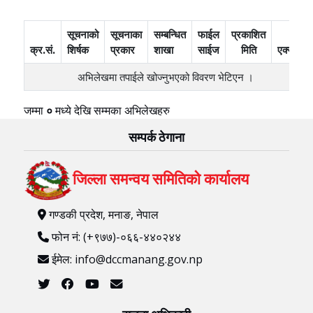
सूचनाको
सूचनाका
सम्बन्धित
फाईल
प्रकाशित
क्र.सं.
शिर्षक
प्रकार
शाखा
साईज
मिति
एक्सन
अभिलेखमा तपाईले खोज्‍नुभएको विवरण भेटिएन ।
जम्मा
०
मध्ये
देखि
सम्मका अभिलेखहरु
सम्पर्क ठेगाना
जिल्ला समन्वय समितिको कार्यालय
गण्डकी प्रदेश, मनाङ, नेपाल
फोन नं: (+९७७)-०६६-४४०२४४
ईमेल: info@dccmanang.gov.np